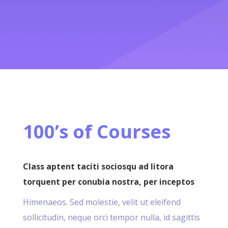
100’s of Courses
Class aptent taciti sociosqu ad litora
torquent per conubia nostra, per inceptos
Himenaeos. Sed molestie, velit ut eleifend
sollicitudin, neque orci tempor nulla, id sagittis