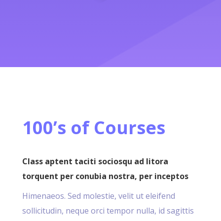
100’s of Courses
Class aptent taciti sociosqu ad litora
torquent per conubia nostra, per inceptos
Himenaeos. Sed molestie, velit ut eleifend
sollicitudin, neque orci tempor nulla, id sagittis