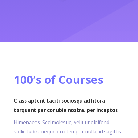
100’s of Courses
Class aptent taciti sociosqu ad litora
torquent per conubia nostra, per inceptos
Himenaeos. Sed molestie, velit ut eleifend
sollicitudin, neque orci tempor nulla, id sagittis