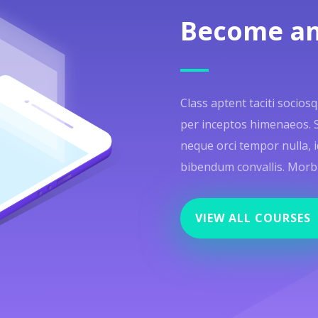
Become an
Class aptent taciti socios
per inceptos himenaeos. Sed
neque orci tempor nulla, i
bibendum convallis. Morbi f
VIEW ALL COURSES