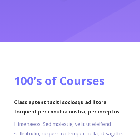
100’s of Courses
Class aptent taciti sociosqu ad litora
torquent per conubia nostra, per inceptos
Himenaeos. Sed molestie, velit ut eleifend
sollicitudin, neque orci tempor nulla, id sagittis