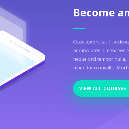
Become an
Class aptent taciti socios
per inceptos himenaeos. Sed
neque orci tempor nulla, i
bibendum convallis. Morbi f
VIEW ALL COURSES