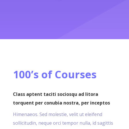
100’s of Courses
Class aptent taciti sociosqu ad litora
torquent per conubia nostra, per inceptos
Himenaeos. Sed molestie, velit ut eleifend
sollicitudin, neque orci tempor nulla, id sagittis