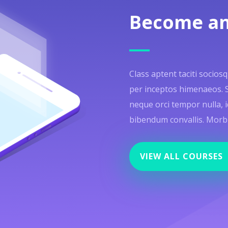
Become an
Class aptent taciti socios
per inceptos himenaeos. Sed
neque orci tempor nulla, i
bibendum convallis. Morbi f
VIEW ALL COURSES